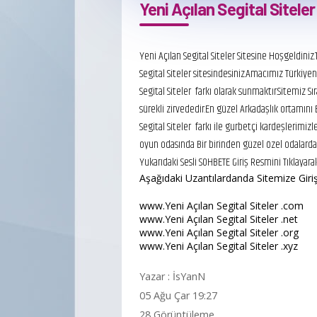
Yeni Açılan Segital Siteler
Yeni Açılan Segital Siteler
Sitesine Hoşgeldiniz.
Segital Siteler
sitesindesiniz.Amacımız Türkiyen
Segital Siteler
farkı olarak sunmaktır.Sitemiz S
sürekli zirvededir.En güzel Arkadaşlık ortamını 
Segital Siteler
farkı ile gurbetçi kardeşlerimiz
oyun odasında Bir birinden güzel özel odalard
Yukarıdaki Sesli SOHBETE Giriş Resmini Tıklayara
Aşağıdaki Uzantılardanda Sitemize Giriş 
www.
Yeni Açılan Segital Siteler
.com
www.
Yeni Açılan Segital Siteler
.net
www.
Yeni Açılan Segital Siteler
.org
www.
Yeni Açılan Segital Siteler
.xyz
Yazar : İsYanN
05 Ağu Çar 19:27
28 Görüntüleme