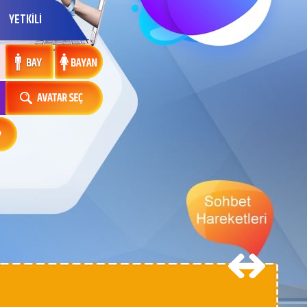
YETKİLİ