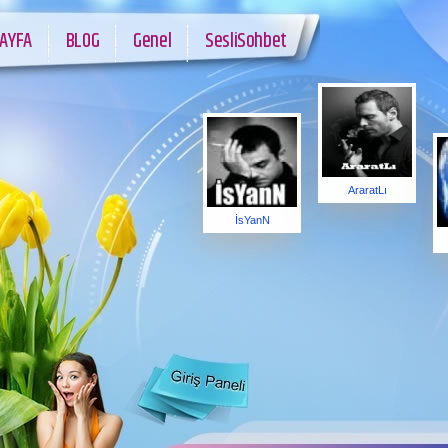
AYFA
BLOG
Genel
SesliSohbet
AraratLı
İsYanN