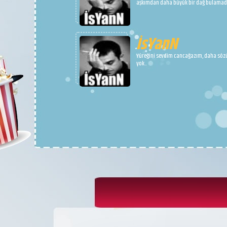
aşkımdan daha büyük bir dağ bulamad
İsYanN
Yüreğini sevdim cancağazım, daha sö
yok..