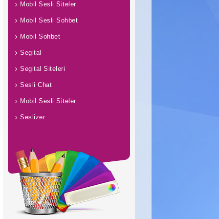
Mobil Sesli Siteler
Mobil Sesli Sohbet
Mobil Sohbet
Segital
Segital Siteleri
Sesli Chat
Mobil Sesli Siteler
Seslizer